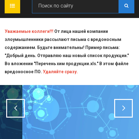
ГЛАВНАЯ
Уважаемые коллеги!!!
От лица нашей компании
злоумышленники рассылают письма с вредоносным
О КОМПАНИИ
содержанием. Будьте внимательны! Пример письма:
"Добрый день. Отправляю наш новый список продукции."
ПРОДУКЦИЯ
Во вложении "Перечень хим продукции.xls." В этом файле
вредоносное ПО.
СТАТЬИ
Блескообразующие добавки
Удаляйте сразу.
ДОСТАВКА
Индикаторы
СЕРТИФИКАТЫ
Кислоты
КОНТАКТЫ
Пищевая химия для производств
Стандарт-титры