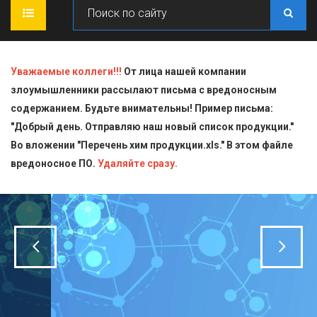
ГЛАВНАЯ
Уважаемые коллеги!!!
От лица нашей компании
злоумышленники рассылают письма с вредоносным
О КОМПАНИИ
содержанием. Будьте внимательны! Пример письма:
"Добрый день. Отправляю наш новый список продукции."
ПРОДУКЦИЯ
Во вложении "Перечень хим продукции.xls." В этом файле
вредоносное ПО.
СТАТЬИ
Блескообразующие добавки
Удаляйте сразу.
ДОСТАВКА
Индикаторы
СЕРТИФИКАТЫ
Кислоты
КОНТАКТЫ
Пищевая химия для производств
Стандарт-титры