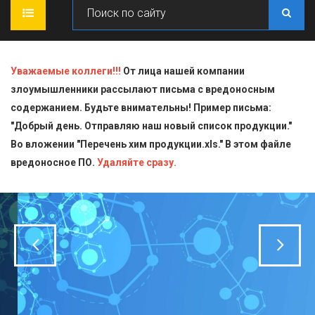
ГЛАВНАЯ
Уважаемые коллеги!!!
От лица нашей компании
злоумышленники рассылают письма с вредоносным
О КОМПАНИИ
содержанием. Будьте внимательны! Пример письма:
"Добрый день. Отправляю наш новый список продукции."
ПРОДУКЦИЯ
Во вложении "Перечень хим продукции.xls." В этом файле
вредоносное ПО.
СТАТЬИ
Блескообразующие добавки
Удаляйте сразу.
ДОСТАВКА
Индикаторы
СЕРТИФИКАТЫ
Кислоты
КОНТАКТЫ
Пищевая химия для производств
Стандарт-титры