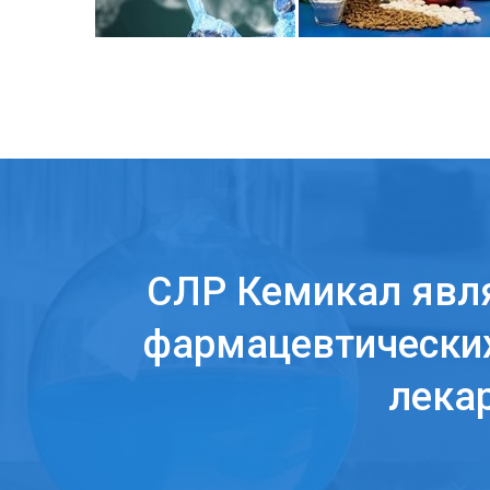
СЛР Кемикал явл
фармацевтических
лека