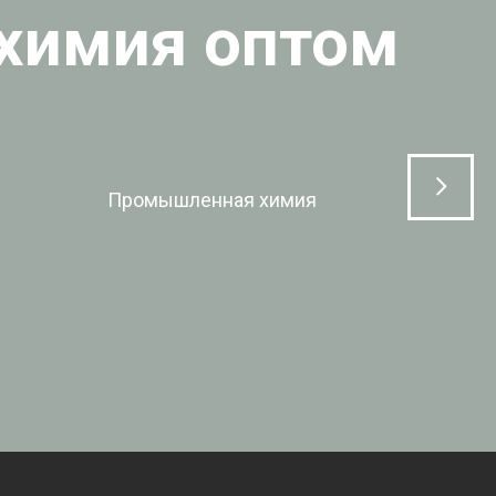
ЛР Кемикал»
Продажа химических реактивов