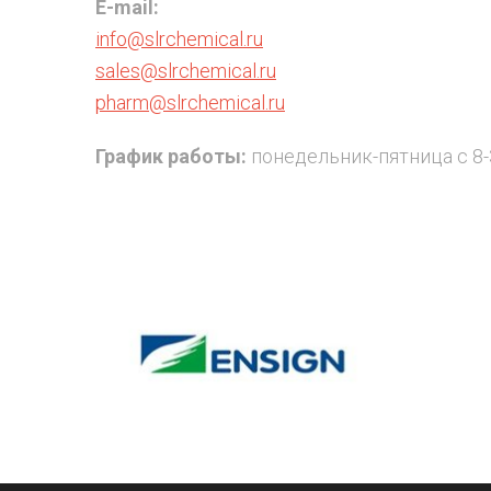
E-mail:
info@slrchemical.ru
sales@slrchemical.ru
pharm@slrchemical.ru
График работы:
понедельник-пятница с 8-