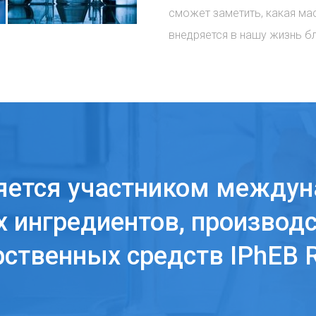
сможет заметить, какая ма
внедряется в нашу жизнь б
яется участником междун
 ингредиентов, производс
рственных средств IPhEB R