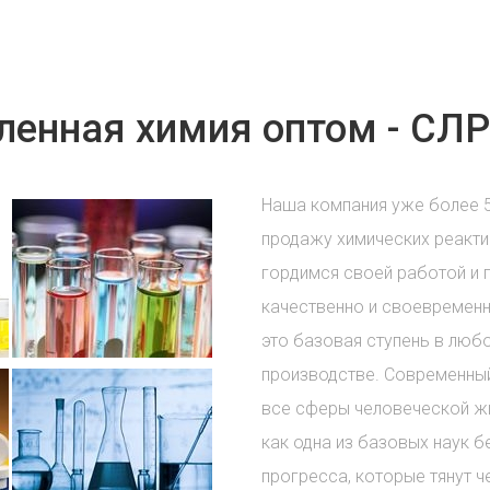
енная химия оптом - СЛР
Наша компания уже более 
продажу химических реакти
гордимся своей работой и 
качественно и своевременн
это базовая ступень в лю
производстве. Современный
все сферы человеческой жи
как одна из базовых наук б
прогресса, которые тянут ч