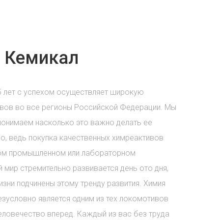
 Кемикал
5 лет с успехом осуществляет широкую
вов во все регионы Российской Федерации. Мы
понимаем насколько это важно делать ее
о, ведь покупка качественных химреактивов
бом промышленном или лабораторном
 мир стремительно развивается день ото дня,
зни подчинены этому тренду развития. Химия
езусловно является одним из тех локомотивов
еловечество вперед. Каждый из вас без труда