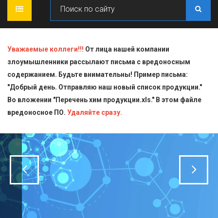
ГЛАВНАЯ
Уважаемые коллеги!!!
От лица нашей компании
злоумышленники рассылают письма с вредоносным
О КОМПАНИИ
содержанием. Будьте внимательны! Пример письма:
"Добрый день. Отправляю наш новый список продукции."
ПРОДУКЦИЯ
Во вложении "Перечень хим продукции.xls." В этом файле
вредоносное ПО.
СТАТЬИ
Блескообразующие добавки
Удаляйте сразу.
ДОСТАВКА
Индикаторы
СЕРТИФИКАТЫ
Кислоты
КОНТАКТЫ
Пищевая химия для производств
Стандарт-титры