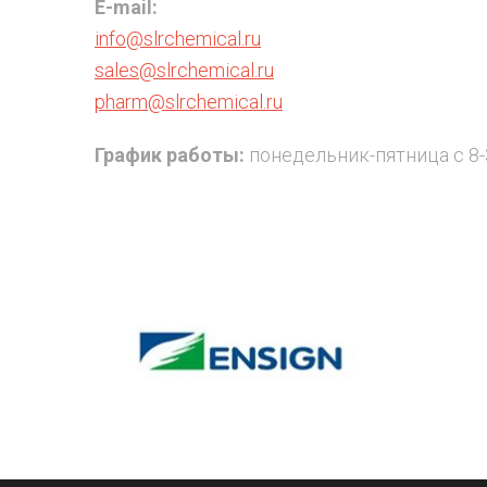
E-mail:
info@slrchemical.ru
sales@slrchemical.ru
pharm@slrchemical.ru
График работы:
понедельник-пятница с 8-