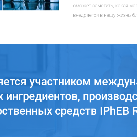
сможет заметить, какая ма
внедряется в нашу жизнь б
яется участником междун
 ингредиентов, производс
рственных средств IPhEB R