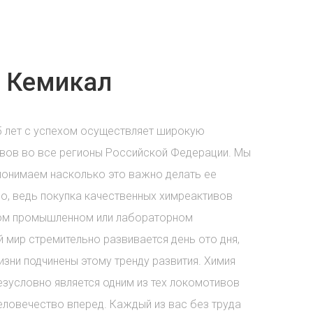
 Кемикал
5 лет с успехом осуществляет широкую
вов во все регионы Российской Федерации. Мы
понимаем насколько это важно делать ее
о, ведь покупка качественных химреактивов
бом промышленном или лабораторном
 мир стремительно развивается день ото дня,
зни подчинены этому тренду развития. Химия
езусловно является одним из тех локомотивов
еловечество вперед. Каждый из вас без труда