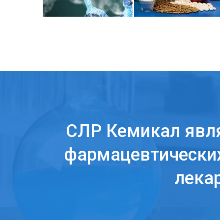
СЛР Кемикал явл
фармацевтических
лека