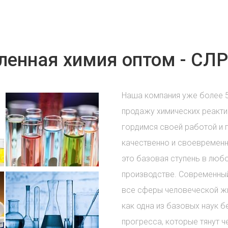
енная химия оптом - СЛР
Наша компания уже более 
продажу химических реакти
гордимся своей работой и 
качественно и своевременн
это базовая ступень в лю
производстве. Современный
все сферы человеческой жи
как одна из базовых наук б
прогресса, которые тянут ч