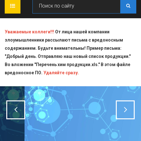
ГЛАВНАЯ
Уважаемые коллеги!!!
От лица нашей компании
злоумышленники рассылают письма с вредоносным
О КОМПАНИИ
содержанием. Будьте внимательны! Пример письма:
"Добрый день. Отправляю наш новый список продукции."
ПРОДУКЦИЯ
Во вложении "Перечень хим продукции.xls." В этом файле
вредоносное ПО.
СТАТЬИ
Блескообразующие добавки
Удаляйте сразу.
ДОСТАВКА
Индикаторы
СЕРТИФИКАТЫ
Кислоты
КОНТАКТЫ
Пищевая химия для производств
Стандарт-титры