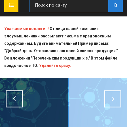
ГЛАВНАЯ
Уважаемые коллеги!!!
От лица нашей компании
злоумышленники рассылают письма с вредоносным
О КОМПАНИИ
содержанием. Будьте внимательны! Пример письма:
"Добрый день. Отправляю наш новый список продукции."
ПРОДУКЦИЯ
Во вложении "Перечень хим продукции.xls." В этом файле
вредоносное ПО.
СТАТЬИ
Блескообразующие добавки
Удаляйте сразу.
ДОСТАВКА
Индикаторы
СЕРТИФИКАТЫ
Кислоты
КОНТАКТЫ
Пищевая химия для производств
Стандарт-титры