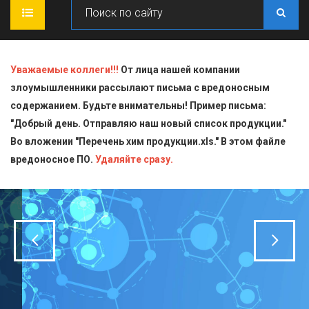
ГЛАВНАЯ
Уважаемые коллеги!!!
От лица нашей компании
злоумышленники рассылают письма с вредоносным
О КОМПАНИИ
содержанием. Будьте внимательны! Пример письма:
"Добрый день. Отправляю наш новый список продукции."
ПРОДУКЦИЯ
Во вложении "Перечень хим продукции.xls." В этом файле
вредоносное ПО.
СТАТЬИ
Блескообразующие добавки
Удаляйте сразу.
ДОСТАВКА
Индикаторы
СЕРТИФИКАТЫ
Кислоты
КОНТАКТЫ
Пищевая химия для производств
Стандарт-титры