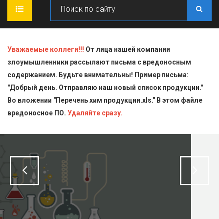
ГЛАВНАЯ
Уважаемые коллеги!!!
От лица нашей компании
злоумышленники рассылают письма с вредоносным
О КОМПАНИИ
содержанием. Будьте внимательны! Пример письма:
"Добрый день. Отправляю наш новый список продукции."
ПРОДУКЦИЯ
Во вложении "Перечень хим продукции.xls." В этом файле
вредоносное ПО.
СТАТЬИ
Блескообразующие добавки
Удаляйте сразу.
ДОСТАВКА
Индикаторы
СЕРТИФИКАТЫ
Кислоты
КОНТАКТЫ
Пищевая химия для производств
Стандарт-титры