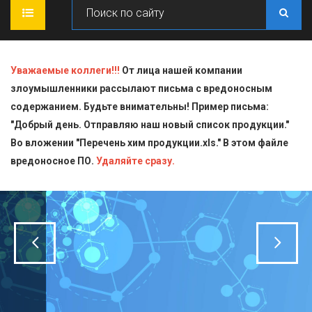
ГЛАВНАЯ
Уважаемые коллеги!!!
От лица нашей компании
злоумышленники рассылают письма с вредоносным
О КОМПАНИИ
содержанием. Будьте внимательны! Пример письма:
"Добрый день. Отправляю наш новый список продукции."
ПРОДУКЦИЯ
Во вложении "Перечень хим продукции.xls." В этом файле
вредоносное ПО.
СТАТЬИ
Блескообразующие добавки
Удаляйте сразу.
ДОСТАВКА
Индикаторы
СЕРТИФИКАТЫ
Кислоты
КОНТАКТЫ
Пищевая химия для производств
Стандарт-титры