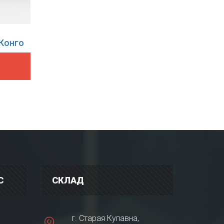
Конго
С
СКЛАД
г. Старая Купавна,