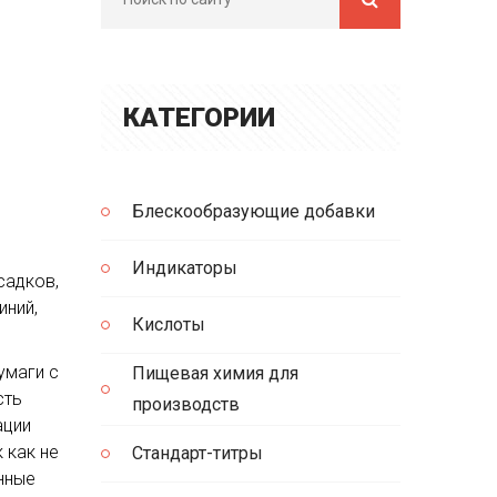
КАТЕГОРИИ
Блескообразующие добавки
Индикаторы
садков,
иний,
Кислоты
умаги с
Пищевая химия для
сть
производств
ации
 как не
Стандарт-титры
нные