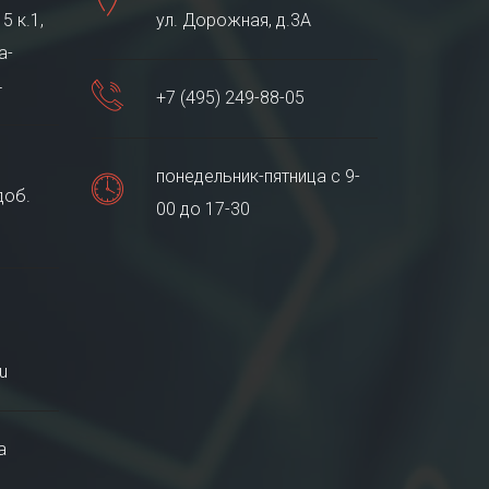
5 к.1,
ул. Дорожная, д.3А
а-
4
+7 (495) 249-88-05
понедельник-пятница с 9-
доб.
00 до 17-30
u
а