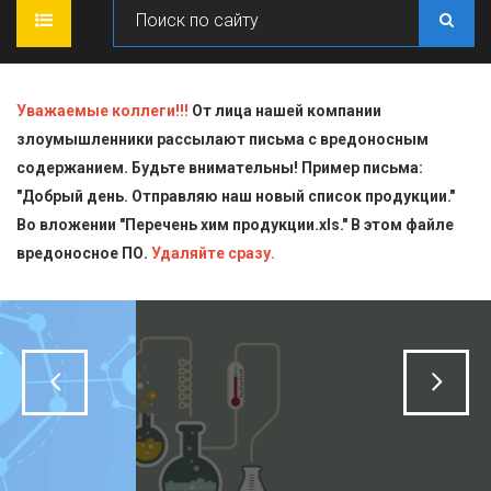
ГЛАВНАЯ
Уважаемые коллеги!!!
От лица нашей компании
злоумышленники рассылают письма с вредоносным
О КОМПАНИИ
содержанием. Будьте внимательны! Пример письма:
"Добрый день. Отправляю наш новый список продукции."
ПРОДУКЦИЯ
Во вложении "Перечень хим продукции.xls." В этом файле
вредоносное ПО.
СТАТЬИ
Блескообразующие добавки
Удаляйте сразу.
ДОСТАВКА
Индикаторы
СЕРТИФИКАТЫ
Кислоты
КОНТАКТЫ
Пищевая химия для производств
Стандарт-титры