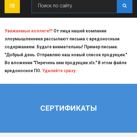
ГЛАВНАЯ
Уважаемые коллеги!!!
От лица нашей компании
злоумышленники рассылают письма с вредоносным
О КОМПАНИИ
содержанием. Будьте внимательны! Пример письма:
"Добрый день. Отправляю наш новый список продукции."
ПРОДУКЦИЯ
Во вложении "Перечень хим продукции.xls." В этом файле
вредоносное ПО.
СТАТЬИ
Блескообразующие добавки
Удаляйте сразу.
ДОСТАВКА
Индикаторы
СЕРТИФИКАТЫ
Кислоты
СЕРТИФИКАТЫ
КОНТАКТЫ
Пищевая химия для производств
Стандарт-титры