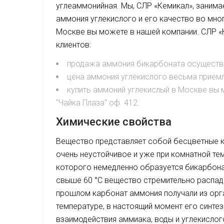
углеаммонийная. Мы, СЛР «Кемикал», заним
аммония углекислого и его качество во мног
Москве вы можете в нашей компании. СЛР «
клиентов:
продажа аммония бикарбоната осуществ
цена аммония углекислого весьма прием
купить аммоний углекислый в Москве вы мо
"Чайка Плаза" оф. 412.
Химические свойства
Вещество представляет собой бесцветные к
очень неустойчивое и уже при комнатной те
которого немедленно образуется бикарбонат
свыше 60 °C вещество стремительно распадае
прошлом карбонат аммония получали из орг
температуре, в настоящий момент его синт
взаимодействия аммиака, воды и углекислого