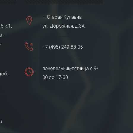
г. Старая Купавна,
5 к.1,
ул. Дорожная, д.3А
а-
4
+7 (495) 249-88-05
понедельник-пятница с 9-
доб.
00 до 17-30
u