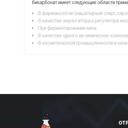
бикарбонат имеет следующие области приме
В фармакологии (нашатырный спирт, сиро
В качестве эмульгатора и регулятора кис
При ферментировании вина.
В качестве одного из химических компон
В косметической промышленности в каче
ОТ