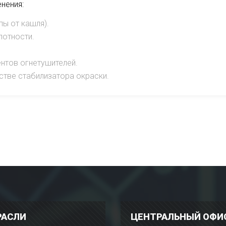
нения:
пы от кашля).
лотности.
ентов огнетушителей.
стве стабилизатора окраски.
РАСЛИ
ЦЕНТРАЛЬНЫЙ ОФИ