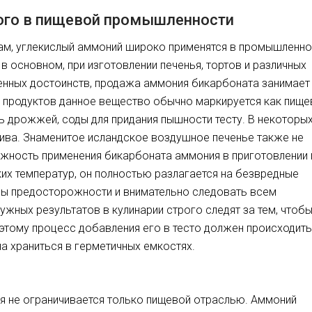
ого в пищевой промышленности
ам, углекислый аммоний широко применятся в промышленн
 в основном, при изготовлении печенья, тортов и различных
енных достоинств, продажа аммония бикарбоната занимает
х продуктов данное вещество обычно маркируется как пище
ль дрожжей, соды для придания пышности тесту. В некоторы
пива. Знаменитое исландское воздушное печенье также не
жность применения бикарбоната аммония в приготовлении
ких температур, он полностью разлагается на безвредные
ры предосторожности и внимательно следовать всем
ужных результатов в кулинарии строго следят за тем, чтоб
этому процесс добавления его в тесто должен происходить
а храниться в герметичных емкостях.
я не ограничивается только пищевой отраслью. Аммоний