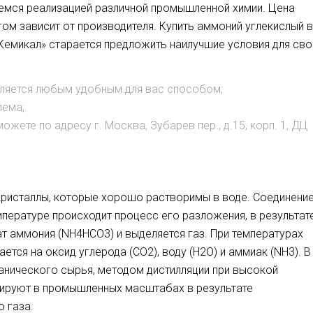
аемся реализацией различной промышленной химии. Цена
ом зависит от производителя. Купить аммоний углекислый в
Кемикал» старается предложить наилучшие условия для сво
ляется любым удобным для вас способом;
лема;
жете по адресу г. Москва, Зубарев пер., д.15, корп. 1, ДЦ
ристаллы, которые хорошо растворимы в воде. Соединени
мпературе происходит процесс его разложения, в результат
 аммония (NH4HCO3) и выделяется газ. При температурах
тся на оксид углерода (CO2), воду (H2O) и аммиак (NH3). В
анического сырья, методом дистилляции при высокой
езируют в промышленных масштабах в результате
 газа.