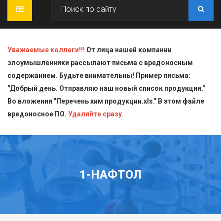
ГЛАВНАЯ
Уважаемые коллеги!!!
От лица нашей компании
злоумышленники рассылают письма с вредоносным
О КОМПАНИИ
содержанием. Будьте внимательны! Пример письма:
"Добрый день. Отправляю наш новый список продукции."
ПРОДУКЦИЯ
Во вложении "Перечень хим продукции.xls." В этом файле
вредоносное ПО.
СТАТЬИ
Блескообразующие добавки
Удаляйте сразу.
ДОСТАВКА
Индикаторы
СЕРТИФИКАТЫ
Кислоты
1-НАФТОЛ
КОНТАКТЫ
Пищевая химия для производств
Стандарт-титры