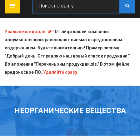
ГЛАВНАЯ
Уважаемые коллеги!!!
От лица нашей компании
злоумышленники рассылают письма с вредоносным
О КОМПАНИИ
содержанием. Будьте внимательны! Пример письма:
"Добрый день. Отправляю наш новый список продукции."
ПРОДУКЦИЯ
Во вложении "Перечень хим продукции.xls." В этом файле
вредоносное ПО.
СТАТЬИ
Блескообразующие добавки
Удаляйте сразу.
ДОСТАВКА
Индикаторы
СЕРТИФИКАТЫ
Кислоты
НЕОРГАНИЧЕСКИЕ ВЕЩЕСТВА
КОНТАКТЫ
Пищевая химия для производств
Стандарт-титры