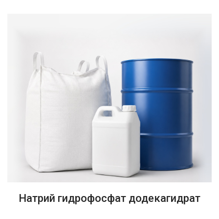
Натрий гидрофосфат додекагидрат