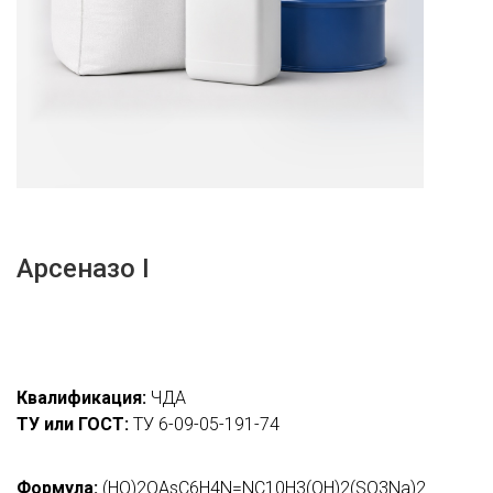
Арсеназо I
Квалификация:
ЧДА
ТУ или ГОСТ:
ТУ 6-09-05-191-74
Формула:
(HO)2OAsC6H4N=NC10H3(OH)2(SO3Na)2