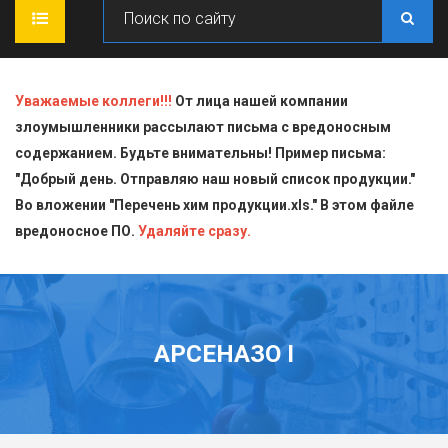
ГЛАВНАЯ
Уважаемые коллеги!!!
От лица нашей компании
злоумышленники рассылают письма с вредоносным
О КОМПАНИИ
содержанием. Будьте внимательны! Пример письма:
"Добрый день. Отправляю наш новый список продукции."
ПРОДУКЦИЯ
Во вложении "Перечень хим продукции.xls." В этом файле
вредоносное ПО.
СТАТЬИ
Блескообразующие добавки
Удаляйте сразу.
ДОСТАВКА
Индикаторы
СЕРТИФИКАТЫ
Кислоты
АРСЕНАЗО I
КОНТАКТЫ
Пищевая химия для производств
Стандарт-титры