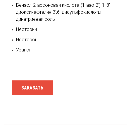
Бензол-2-арсоновая кислота-(1-азо-2′)-1′,8′-
диоксинафталин-3′,6′-дисульфокислоты
динатриевая соль
Неоторин
Неоторон
Уранон
ЗАКАЗАТЬ