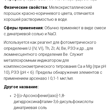
Физические свойства:
Мелкокристаллический
порошок красно-коричневого цвета, отличается
хорошей растворимостью в воде.
Сферы применения:
Обычно применяют в виде смеси
с динатриевой солью и NaCl.
Используется как реагент для фотометрического
определения U (IV, VI), Th, Zr, Al, Be, РЗЭ и др., для
люминесцентного определения Be. Служит
металлохромным индикатором для
комплексонометрического титрования Са и Mg (при рН
10), РЗЭ (рН < 6). Пределы обнаружения элементов с
применением арсеназо I 0,1-1 мкг/мл.
Другое название:
2-[(о-Арсонофенил)азо]-1,8-
дигидроксинафталин-3,6-дисульфокислоты
динатриевая соль