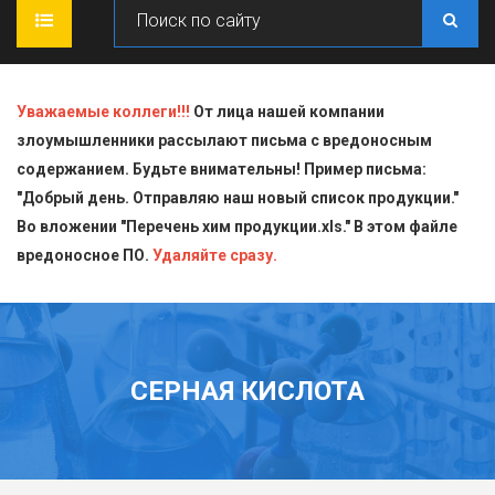
ГЛАВНАЯ
Уважаемые коллеги!!!
От лица нашей компании
злоумышленники рассылают письма с вредоносным
О КОМПАНИИ
содержанием. Будьте внимательны! Пример письма:
"Добрый день. Отправляю наш новый список продукции."
ПРОДУКЦИЯ
Во вложении "Перечень хим продукции.xls." В этом файле
вредоносное ПО.
СТАТЬИ
Блескообразующие добавки
Удаляйте сразу.
ДОСТАВКА
Индикаторы
СЕРТИФИКАТЫ
Кислоты
СЕРНАЯ КИСЛОТА
КОНТАКТЫ
Пищевая химия для производств
Стандарт-титры