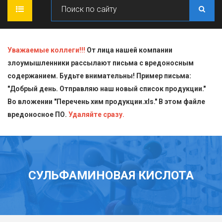
ГЛАВНАЯ
Уважаемые коллеги!!!
От лица нашей компании
злоумышленники рассылают письма с вредоносным
О КОМПАНИИ
содержанием. Будьте внимательны! Пример письма:
"Добрый день. Отправляю наш новый список продукции."
ПРОДУКЦИЯ
Во вложении "Перечень хим продукции.xls." В этом файле
вредоносное ПО.
СТАТЬИ
Блескообразующие добавки
Удаляйте сразу.
ДОСТАВКА
Индикаторы
СЕРТИФИКАТЫ
Кислоты
СУЛЬФАМИНОВАЯ КИСЛОТА
КОНТАКТЫ
Пищевая химия для производств
Стандарт-титры