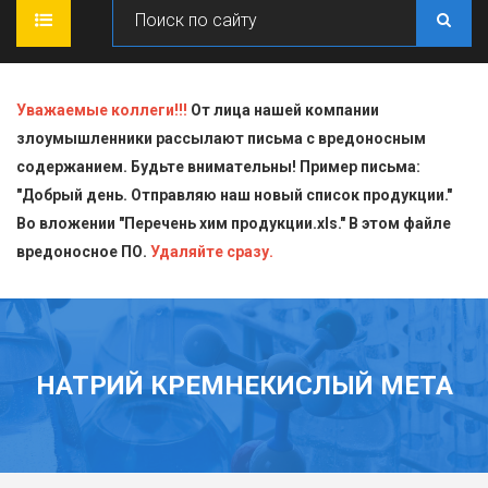
ГЛАВНАЯ
Уважаемые коллеги!!!
От лица нашей компании
злоумышленники рассылают письма с вредоносным
О КОМПАНИИ
содержанием. Будьте внимательны! Пример письма:
"Добрый день. Отправляю наш новый список продукции."
ПРОДУКЦИЯ
Во вложении "Перечень хим продукции.xls." В этом файле
вредоносное ПО.
СТАТЬИ
Блескообразующие добавки
Удаляйте сразу.
ДОСТАВКА
Индикаторы
СЕРТИФИКАТЫ
Кислоты
НАТРИЙ КРЕМНЕКИСЛЫЙ МЕТА
КОНТАКТЫ
Пищевая химия для производств
Стандарт-титры