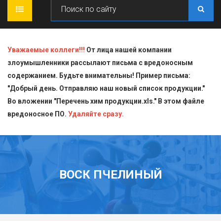
ГЛАВНАЯ
Уважаемые коллеги!!!
От лица нашей компании
злоумышленники рассылают письма с вредоносным
О КОМПАНИИ
содержанием. Будьте внимательны! Пример письма:
"Добрый день. Отправляю наш новый список продукции."
ПРОДУКЦИЯ
Во вложении "Перечень хим продукции.xls." В этом файле
вредоносное ПО.
СТАТЬИ
Блескообразующие добавки
Удаляйте сразу.
ДОСТАВКА
Индикаторы
СЕРТИФИКАТЫ
Кислоты
ВОСК ПЧЕЛИНЫЙ
КОНТАКТЫ
Пищевая химия для производств
Стандарт-титры