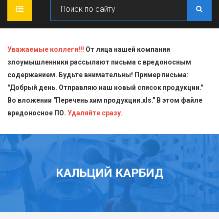
ГЛАВНАЯ
Уважаемые коллеги!!!
От лица нашей компании
злоумышленники рассылают письма с вредоносным
О КОМПАНИИ
содержанием. Будьте внимательны! Пример письма:
"Добрый день. Отправляю наш новый список продукции."
ПРОДУКЦИЯ
Во вложении "Перечень хим продукции.xls." В этом файле
вредоносное ПО.
СТАТЬИ
Блескообразующие добавки
Удаляйте сразу.
ДОСТАВКА
Индикаторы
СЕРТИФИКАТЫ
Кислоты
КАЛЬЦИЙ КАРБИД
КОНТАКТЫ
Пищевая химия для производств
Стандарт-титры