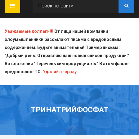
ГЛАВНАЯ
Уважаемые коллеги!!!
От лица нашей компании
злоумышленники рассылают письма с вредоносным
О КОМПАНИИ
содержанием. Будьте внимательны! Пример письма:
"Добрый день. Отправляю наш новый список продукции."
ПРОДУКЦИЯ
Во вложении "Перечень хим продукции.xls." В этом файле
вредоносное ПО.
СТАТЬИ
Блескообразующие добавки
Удаляйте сразу.
ДОСТАВКА
Индикаторы
СЕРТИФИКАТЫ
Кислоты
ТРИНАТРИЙФОСФАТ
КОНТАКТЫ
Пищевая химия для производств
Стандарт-титры