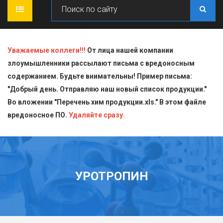
ГЛАВНАЯ
Уважаемые коллеги!!!
От лица нашей компании
злоумышленники рассылают письма с вредоносным
О КОМПАНИИ
содержанием. Будьте внимательны! Пример письма:
"Добрый день. Отправляю наш новый список продукции."
ПРОДУКЦИЯ
Во вложении "Перечень хим продукции.xls." В этом файле
вредоносное ПО.
СТАТЬИ
Блескообразующие добавки
Удаляйте сразу.
ДОСТАВКА
Индикаторы
СЕРТИФИКАТЫ
Кислоты
УРОТРОПИН
КОНТАКТЫ
Пищевая химия для производств
Стандарт-титры