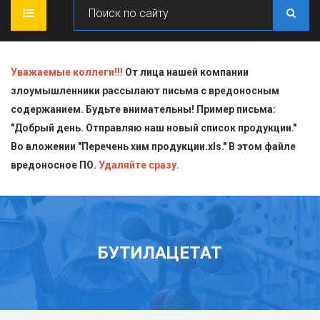
ГЛАВНАЯ
Уважаемые коллеги!!!
От лица нашей компании
злоумышленники рассылают письма с вредоносным
О КОМПАНИИ
содержанием. Будьте внимательны! Пример письма:
"Добрый день. Отправляю наш новый список продукции."
ПРОДУКЦИЯ
Во вложении "Перечень хим продукции.xls." В этом файле
вредоносное ПО.
СТАТЬИ
Блескообразующие добавки
Удаляйте сразу.
ДОСТАВКА
Индикаторы
СЕРТИФИКАТЫ
Кислоты
БУТИЛАЦЕТАТ
КОНТАКТЫ
Пищевая химия для производств
Стандарт-титры