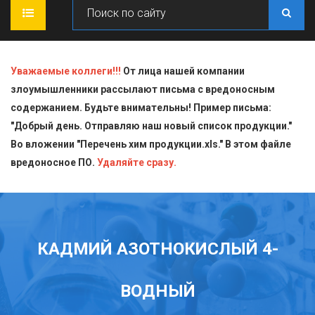
ГЛАВНАЯ
Уважаемые коллеги!!!
От лица нашей компании
злоумышленники рассылают письма с вредоносным
О КОМПАНИИ
содержанием. Будьте внимательны! Пример письма:
"Добрый день. Отправляю наш новый список продукции."
ПРОДУКЦИЯ
Во вложении "Перечень хим продукции.xls." В этом файле
вредоносное ПО.
СТАТЬИ
Блескообразующие добавки
Удаляйте сразу.
ДОСТАВКА
Индикаторы
СЕРТИФИКАТЫ
Кислоты
КАДМИЙ АЗОТНОКИСЛЫЙ 4-
КОНТАКТЫ
Пищевая химия для производств
ВОДНЫЙ
Стандарт-титры