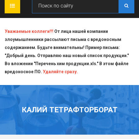
ГЛАВНАЯ
Уважаемые коллеги!!!
От лица нашей компании
злоумышленники рассылают письма с вредоносным
О КОМПАНИИ
содержанием. Будьте внимательны! Пример письма:
"Добрый день. Отправляю наш новый список продукции."
ПРОДУКЦИЯ
Во вложении "Перечень хим продукции.xls." В этом файле
вредоносное ПО.
СТАТЬИ
Блескообразующие добавки
Удаляйте сразу.
ДОСТАВКА
Индикаторы
СЕРТИФИКАТЫ
Кислоты
КАЛИЙ ТЕТРАФТОРБОРАТ
КОНТАКТЫ
Пищевая химия для производств
Стандарт-титры