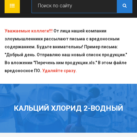
ГЛАВНАЯ
Уважаемые коллеги!!!
От лица нашей компании
злоумышленники рассылают письма с вредоносным
О КОМПАНИИ
содержанием. Будьте внимательны! Пример письма:
"Добрый день. Отправляю наш новый список продукции."
ПРОДУКЦИЯ
Во вложении "Перечень хим продукции.xls." В этом файле
вредоносное ПО.
СТАТЬИ
Блескообразующие добавки
Удаляйте сразу.
ДОСТАВКА
Индикаторы
СЕРТИФИКАТЫ
Кислоты
КАЛЬЦИЙ ХЛОРИД 2-ВОДНЫЙ
КОНТАКТЫ
Пищевая химия для производств
Стандарт-титры