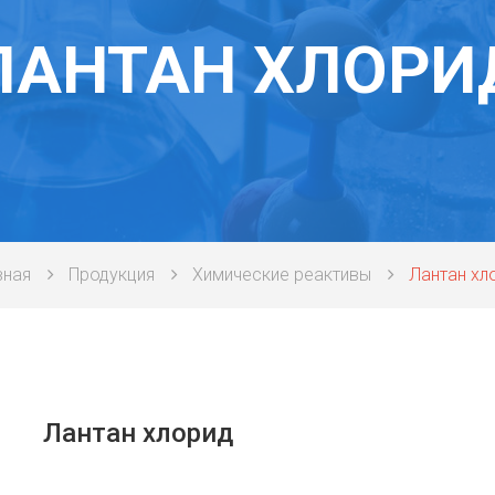
ЛАНТАН ХЛОРИ
вная
Продукция
Химические реактивы
Лантан хл
Лантан хлорид