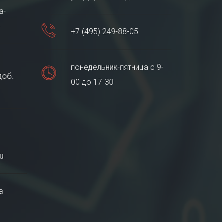
а-
4
+7 (495) 249-88-05
понедельник-пятница с 9-
доб.
00 до 17-30
u
а