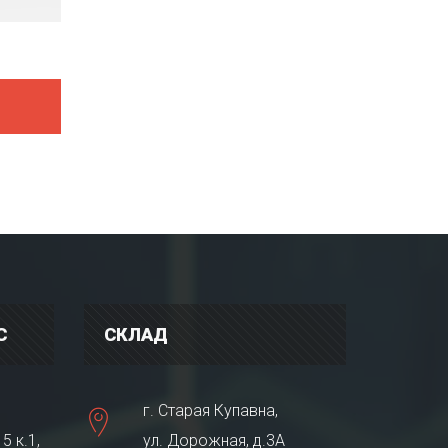
С
СКЛАД
г. Старая Купавна,
5 к.1,
ул. Дорожная, д.3А