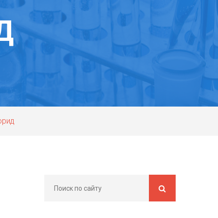
Д
орид