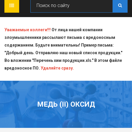
ГЛАВНАЯ
Уважаемые коллеги!!!
От лица нашей компании
злоумышленники рассылают письма с вредоносным
О КОМПАНИИ
содержанием. Будьте внимательны! Пример письма:
"Добрый день. Отправляю наш новый список продукции."
ПРОДУКЦИЯ
Во вложении "Перечень хим продукции.xls." В этом файле
вредоносное ПО.
СТАТЬИ
Блескообразующие добавки
Удаляйте сразу.
ДОСТАВКА
Индикаторы
СЕРТИФИКАТЫ
Кислоты
МЕДЬ (II) ОКСИД
КОНТАКТЫ
Пищевая химия для производств
Стандарт-титры