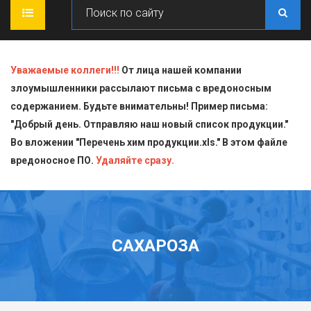
ГЛАВНАЯ
Уважаемые коллеги!!!
От лица нашей компании
злоумышленники рассылают письма с вредоносным
О КОМПАНИИ
содержанием. Будьте внимательны! Пример письма:
"Добрый день. Отправляю наш новый список продукции."
ПРОДУКЦИЯ
Во вложении "Перечень хим продукции.xls." В этом файле
вредоносное ПО.
СТАТЬИ
Блескообразующие добавки
Удаляйте сразу.
ДОСТАВКА
Индикаторы
СЕРТИФИКАТЫ
Кислоты
САХАРОЗА
КОНТАКТЫ
Пищевая химия для производств
Стандарт-титры