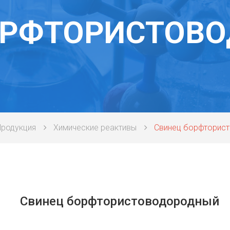
ОРФТОРИСТОВ
Продукция
Химические реактивы
Свинец борфторис
Свинец борфтористоводородный