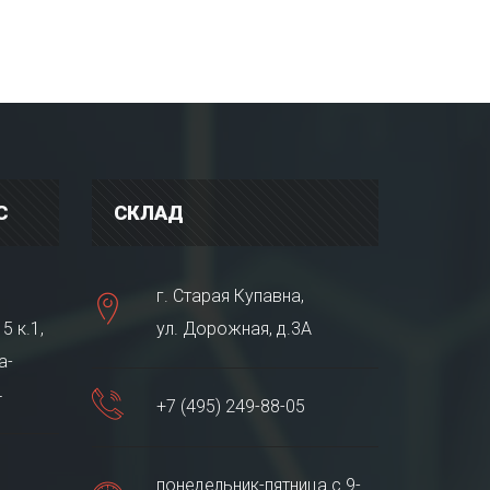
С
СКЛАД
г. Старая Купавна,
5 к.1,
ул. Дорожная, д.3А
а-
4
+7 (495) 249-88-05
понедельник-пятница с 9-