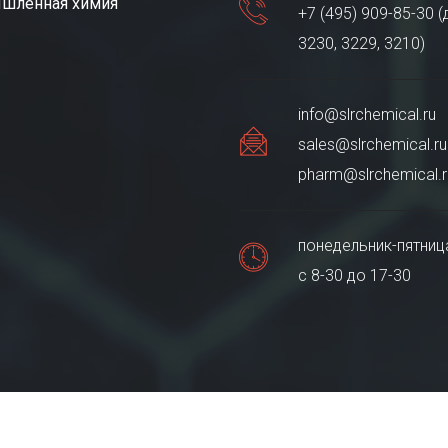
шленная химия
+7 (495) 909-85-30 (
3230, 3229, 3210)
info@slrchemical.ru
sales@slrchemical.ru
pharm@slrchemical.r
понедельник-пятниц
с 8-30 до 17-30
икал