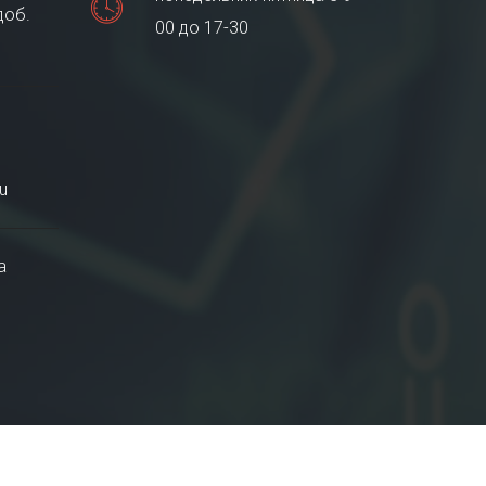
доб.
00 до 17-30
u
а
Создание сайта:
АйТи Решения