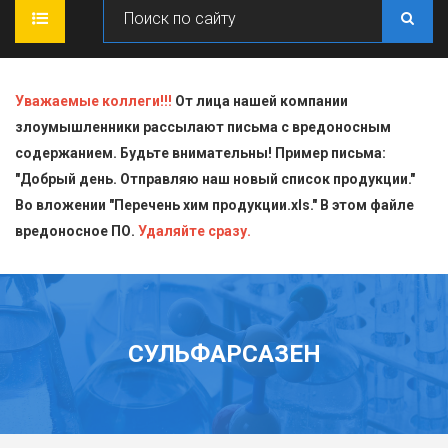
ГЛАВНАЯ
Уважаемые коллеги!!!
От лица нашей компании
злоумышленники рассылают письма с вредоносным
О КОМПАНИИ
содержанием. Будьте внимательны! Пример письма:
"Добрый день. Отправляю наш новый список продукции."
ПРОДУКЦИЯ
Во вложении "Перечень хим продукции.xls." В этом файле
вредоносное ПО.
СТАТЬИ
Блескообразующие добавки
Удаляйте сразу.
ДОСТАВКА
Индикаторы
СЕРТИФИКАТЫ
Кислоты
СУЛЬФАРСАЗЕН
КОНТАКТЫ
Пищевая химия для производств
Стандарт-титры