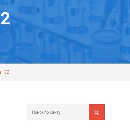
2
т 32