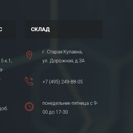
С
СКЛАД
г. Старая Купавна,
5 к.1,
ул. Дорожная, д.3А
а-
4
+7 (495) 249-88-05
понедельник-пятница с 9-
доб.
00 до 17-30