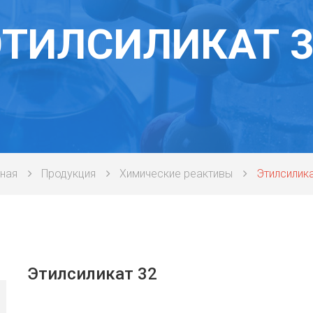
ЭТИЛСИЛИКАТ 3
вная
Продукция
Химические реактивы
Этилсилика
Этилсиликат 32